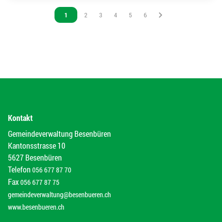
Vous êtes sur la page
1
Vous êtes sur la page
2
Vous êtes sur la page
3
Vous êtes sur la page
4
Vous êtes sur la page
5
Vous êtes sur la page
6
Kontakt
Gemeindeverwaltung Besenbüren
Kantonsstrasse 10
5627 Besenbüren
Telefon
056 677 87 70
Fax
056 677 87 75
gemeindeverwaltung@besenbueren.ch
www.besenbueren.ch