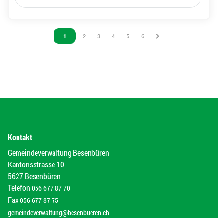
Vous êtes sur la page
1
Vous êtes sur la page
2
Vous êtes sur la page
3
Vous êtes sur la page
4
Vous êtes sur la page
5
Vous êtes sur la page
6
Kontakt
Gemeindeverwaltung Besenbüren
Kantonsstrasse 10
5627 Besenbüren
Telefon
056 677 87 70
Fax
056 677 87 75
gemeindeverwaltung@besenbueren.ch