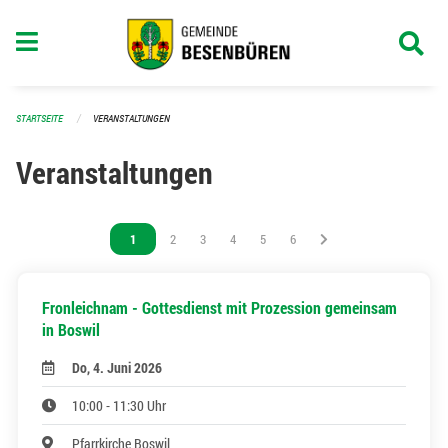
Navigation überspringen
STARTSEITE
VERANSTALTUNGEN
Veranstaltungen
Vous êtes sur la page
1
Vous êtes sur la page
2
Vous êtes sur la page
3
Vous êtes sur la page
4
Vous êtes sur la page
5
Vous êtes sur la page
6
Fronleichnam - Gottesdienst mit Prozession gemeinsam
in Boswil
Do, 4. Juni 2026
10:00 - 11:30 Uhr
Pfarrkirche Boswil