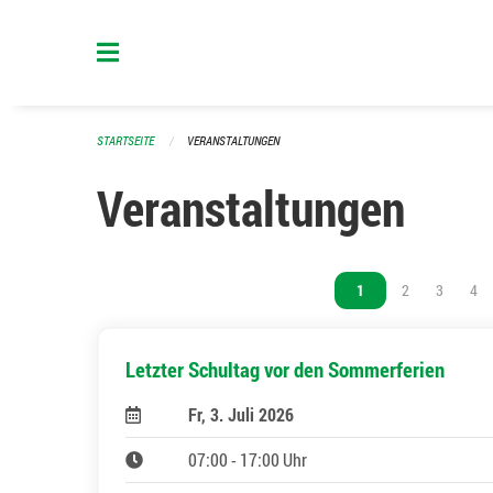
Navigation überspringen
STARTSEITE
VERANSTALTUNGEN
Veranstaltungen
Vous êtes sur la page
1
Vous êtes sur l
2
Vous êtes
3
Vou
4
Letzter Schultag vor den Sommerferien
Fr, 3. Juli 2026
07:00 - 17:00 Uhr