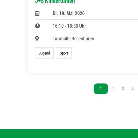
J+S Kinderturnen
Di, 19. Mai 2026
16:10 - 18:30 Uhr
Turnhalle Besenbüren
Jugend
Sport
Vous êtes sur la page
1
Vous êtes sur l
2
Vous êtes
3
Vou
4