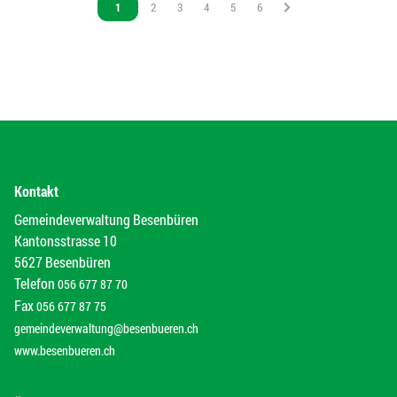
Vous êtes sur la page
1
Vous êtes sur la page
2
Vous êtes sur la page
3
Vous êtes sur la page
4
Vous êtes sur la page
5
Vous êtes sur la page
6
Kontakt
Gemeindeverwaltung Besenbüren
Kantonsstrasse 10
5627 Besenbüren
Telefon
056 677 87 70
Fax
056 677 87 75
gemeindeverwaltung@besenbueren.ch
www.besenbueren.ch