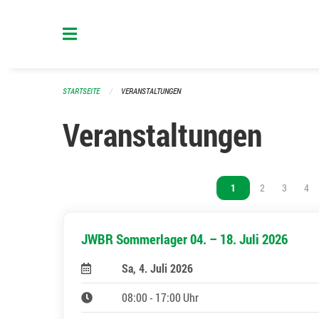
Navigation überspringen
STARTSEITE
VERANSTALTUNGEN
Veranstaltungen
Vous êtes sur la page
1
Vous êtes sur l
2
Vous êtes
3
Vou
4
JWBR Sommerlager 04. – 18. Juli 2026
Sa, 4. Juli 2026
08:00 - 17:00 Uhr