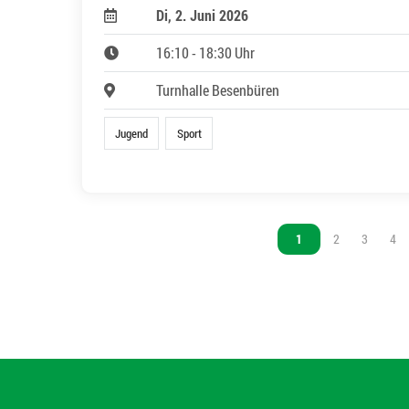
Di, 2. Juni 2026
16:10 - 18:30 Uhr
Turnhalle Besenbüren
Jugend
Sport
Vous êtes sur la page
1
Vous êtes sur l
2
Vous êtes
3
Vou
4