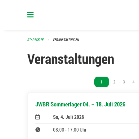
Navigation überspringen
STARTSEITE
VERANSTALTUNGEN
Veranstaltungen
Vous êtes sur la page
1
Vous êtes sur l
2
Vous êtes
3
Vou
4
JWBR Sommerlager 04. – 18. Juli 2026
Sa, 4. Juli 2026
08:00 - 17:00 Uhr