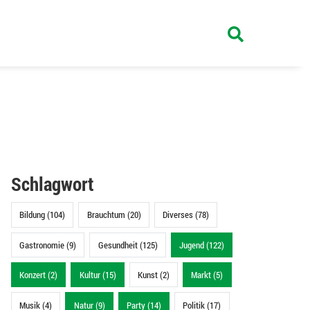
Schlagwort
Bildung (104)
Brauchtum (20)
Diverses (78)
Gastronomie (9)
Gesundheit (125)
Jugend (122)
Konzert (2)
Kultur (15)
Kunst (2)
Markt (5)
Musik (4)
Natur (9)
Party (14)
Politik (17)