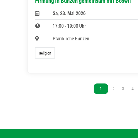
Firmung in Bünzen gemeinsam mit Boswil
Sa, 23. Mai 2026
17:00 - 19:00 Uhr
Pfarrkirche Bünzen
Religion
Vous êtes sur la page
1
Vous êtes sur l
2
Vous êtes
3
Vou
4