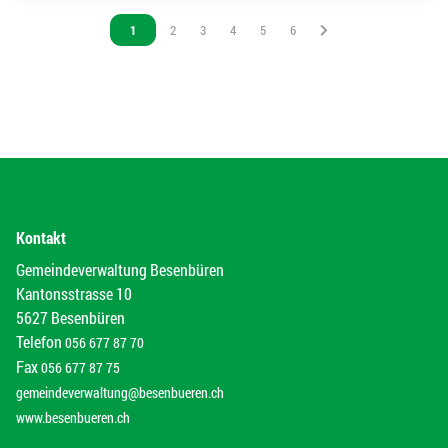
Vous êtes sur la page
1
Vous êtes sur la page
2
Vous êtes sur la page
3
Vous êtes sur la page
4
Vous êtes sur la page
5
Vous êtes sur la page
6
Kontakt
Gemeindeverwaltung Besenbüren
Kantonsstrasse 10
5627 Besenbüren
Telefon
056 677 87 70
Fax
056 677 87 75
gemeindeverwaltung@besenbueren.ch
www.besenbueren.ch