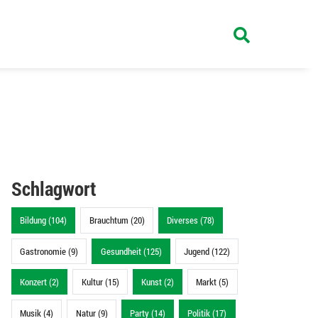
Schlagwort
Bildung (104)
Brauchtum (20)
Diverses (78)
Gastronomie (9)
Gesundheit (125)
Jugend (122)
Konzert (2)
Kultur (15)
Kunst (2)
Markt (5)
Musik (4)
Natur (9)
Party (14)
Politik (17)