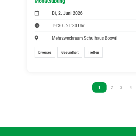
Monatsübung
Di, 2. Juni 2026
19:30 - 21:30 Uhr
Mehrzweckraum Schulhaus Boswil
Diverses
Gesundheit
Treffen
Vous êtes sur la page
1
Vous êtes sur l
2
Vous êtes
3
Vou
4