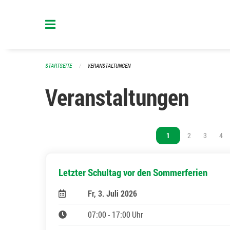
Navigation überspringen
STARTSEITE
VERANSTALTUNGEN
Veranstaltungen
Vous êtes sur la page
1
Vous êtes sur l
2
Vous êtes
3
Vou
4
Letzter Schultag vor den Sommerferien
Fr, 3. Juli 2026
07:00 - 17:00 Uhr