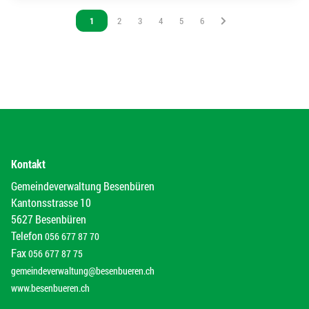
Vous êtes sur la page
1
Vous êtes sur la page
2
Vous êtes sur la page
3
Vous êtes sur la page
4
Vous êtes sur la page
5
Vous êtes sur la page
6
Kontakt
Gemeindeverwaltung Besenbüren
Kantonsstrasse 10
5627 Besenbüren
Telefon
056 677 87 70
Fax
056 677 87 75
gemeindeverwaltung@besenbueren.ch
www.besenbueren.ch