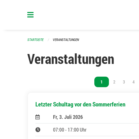
Navigation überspringen
STARTSEITE
VERANSTALTUNGEN
Veranstaltungen
Vous êtes sur la page
1
Vous êtes sur l
2
Vous êtes
3
Vou
4
Letzter Schultag vor den Sommerferien
Fr, 3. Juli 2026
07:00 - 17:00 Uhr