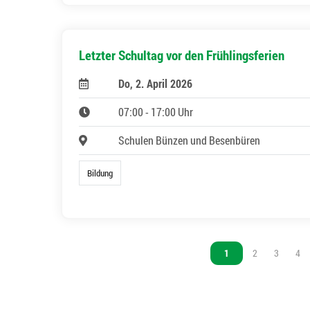
Letzter Schultag vor den Frühlingsferien
Do, 2. April 2026
07:00 - 17:00 Uhr
Schulen Bünzen und Besenbüren
Bildung
Vous êtes sur la page
1
Vous êtes sur l
2
Vous êtes
3
Vou
4