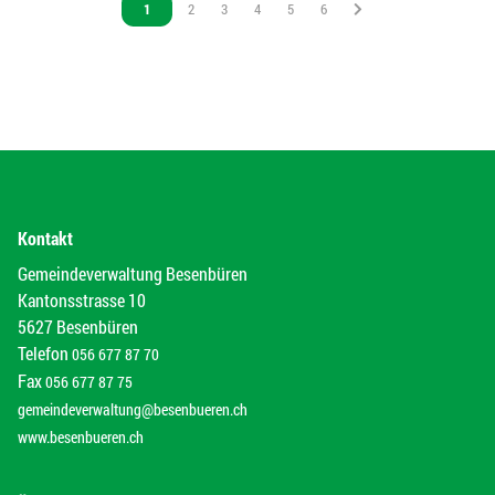
Vous êtes sur la page
1
Vous êtes sur la page
2
Vous êtes sur la page
3
Vous êtes sur la page
4
Vous êtes sur la page
5
Vous êtes sur la page
6
Kontakt
Gemeindeverwaltung Besenbüren
Kantonsstrasse 10
5627 Besenbüren
Telefon
056 677 87 70
Fax
056 677 87 75
gemeindeverwaltung@besenbueren.ch
www.besenbueren.ch