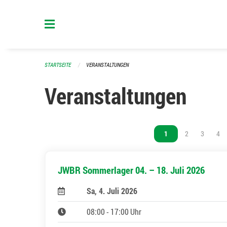
Navigation überspringen
STARTSEITE
VERANSTALTUNGEN
Veranstaltungen
Vous êtes sur la page
1
Vous êtes sur l
2
Vous êtes
3
Vou
4
JWBR Sommerlager 04. – 18. Juli 2026
Sa, 4. Juli 2026
08:00 - 17:00 Uhr