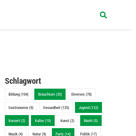
Schlagwort
Bildung (104)
Brauchtum (20)
Diverses (78)
Gastronomie (9)
Gesundheit (125)
Jugend (122)
Konzert (2)
Kultur (15)
Kunst (2)
Markt (5)
Musik (4)
Natur (9)
Party (14)
Politik (17)