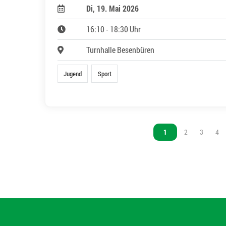
Di, 19. Mai 2026
16:10 - 18:30 Uhr
Turnhalle Besenbüren
Jugend
Sport
Vous êtes sur la page
1
Vous êtes sur l
2
Vous êtes
3
Vou
4