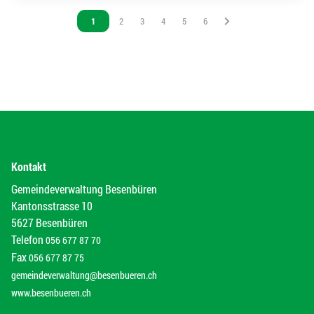
Vous êtes sur la page
1
Vous êtes sur la page
2
Vous êtes sur la page
3
Vous êtes sur la page
4
Vous êtes sur la page
5
Vous êtes sur la page
6
Kontakt
Gemeindeverwaltung Besenbüren
Kantonsstrasse 10
5627 Besenbüren
Telefon
056 677 87 70
Fax
056 677 87 75
gemeindeverwaltung@besenbueren.ch
www.besenbueren.ch