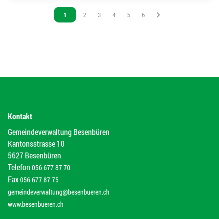
Vous êtes sur la page
1
Vous êtes sur la page
2
Vous êtes sur la page
3
Vous êtes sur la page
4
Vous êtes sur la page
5
Vous êtes sur la page
6
Kontakt
Gemeindeverwaltung Besenbüren
Kantonsstrasse 10
5627 Besenbüren
Telefon
056 677 87 70
Fax
056 677 87 75
gemeindeverwaltung@besenbueren.ch
www.besenbueren.ch