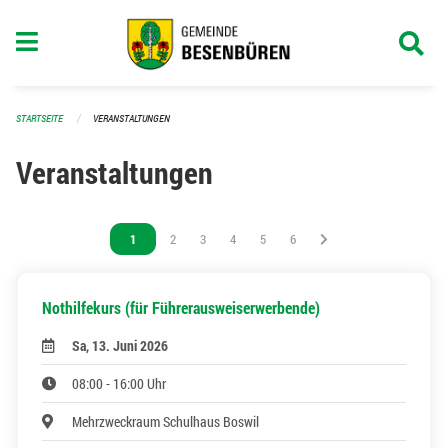
Navigation überspringen
STARTSEITE
VERANSTALTUNGEN
Veranstaltungen
Vous êtes sur la page
1
Vous êtes sur la page
2
Vous êtes sur la page
3
Vous êtes sur la page
4
Vous êtes sur la page
5
Vous êtes sur la page
6
Nothilfekurs (für Führerausweiserwerbende)
Sa, 13. Juni 2026
08:00 - 16:00 Uhr
Mehrzweckraum Schulhaus Boswil