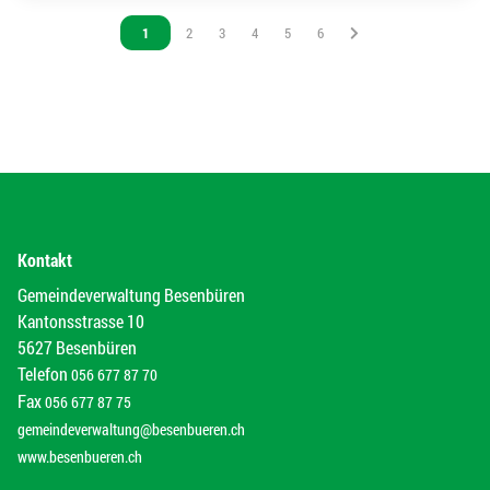
Vous êtes sur la page
1
Vous êtes sur la page
2
Vous êtes sur la page
3
Vous êtes sur la page
4
Vous êtes sur la page
5
Vous êtes sur la page
6
Kontakt
Gemeindeverwaltung Besenbüren
Kantonsstrasse 10
5627 Besenbüren
Telefon
056 677 87 70
Fax
056 677 87 75
gemeindeverwaltung@besenbueren.ch
www.besenbueren.ch