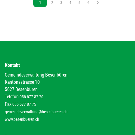
Vous êtes sur la page
1
Vous êtes sur la page
2
Vous êtes sur la page
3
Vous êtes sur la page
4
Vous êtes sur la page
5
Vous êtes sur la page
6
Kontakt
Gemeindeverwaltung Besenbüren
Kantonsstrasse 10
5627 Besenbüren
Telefon
056 677 87 70
Fax
056 677 87 75
gemeindeverwaltung@besenbueren.ch
www.besenbueren.ch