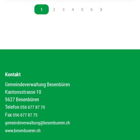
Vous êtes sur la page
1
Vous êtes sur la page
2
Vous êtes sur la page
3
Vous êtes sur la page
4
Vous êtes sur la page
5
Vous êtes sur la page
6
Kontakt
Gemeindeverwaltung Besenbüren
Kantonsstrasse 10
5627 Besenbüren
Telefon
056 677 87 70
Fax
056 677 87 75
gemeindeverwaltung@besenbueren.ch
www.besenbueren.ch