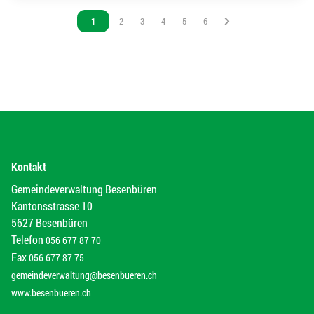
Vous êtes sur la page
1
Vous êtes sur la page
2
Vous êtes sur la page
3
Vous êtes sur la page
4
Vous êtes sur la page
5
Vous êtes sur la page
6
Kontakt
Gemeindeverwaltung Besenbüren
Kantonsstrasse 10
5627 Besenbüren
Telefon
056 677 87 70
Fax
056 677 87 75
gemeindeverwaltung@besenbueren.ch
www.besenbueren.ch