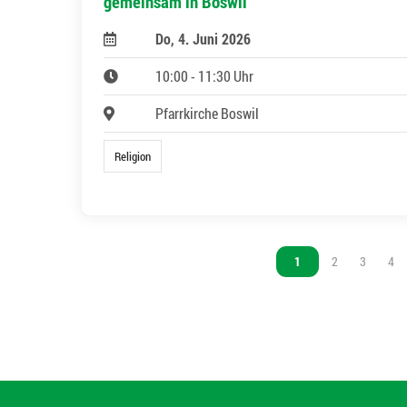
gemeinsam in Boswil
Do, 4. Juni 2026
10:00 - 11:30 Uhr
Pfarrkirche Boswil
Religion
Vous êtes sur la page
1
Vous êtes sur l
2
Vous êtes
3
Vou
4