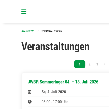
Navigation überspringen
STARTSEITE
VERANSTALTUNGEN
Veranstaltungen
Vous êtes sur la page
1
Vous êtes sur l
2
Vous êtes
3
Vou
4
JWBR Sommerlager 04. – 18. Juli 2026
Sa, 4. Juli 2026
08:00 - 17:00 Uhr