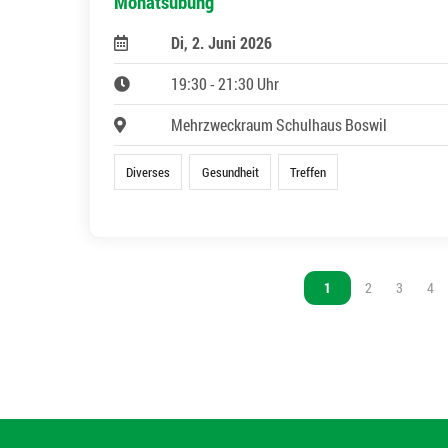
Monatsübung
Di, 2. Juni 2026
19:30 - 21:30 Uhr
Mehrzweckraum Schulhaus Boswil
Diverses
Gesundheit
Treffen
Vous êtes sur la page
1
Vous êtes sur l
2
Vous êtes
3
Vou
4