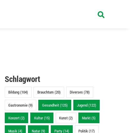
Schlagwort
Bildung (104)
Brauchtum (20)
Diverses (78)
Gastronomie (9)
Gesundheit (125)
Jugend (122)
Konzert (2)
Kultur (15)
Kunst (2)
Markt (5)
Musik (4)
Natur (9)
Party (14)
Politik (17)