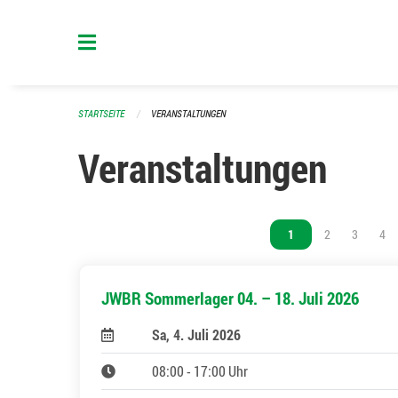
Navigation überspringen
STARTSEITE
VERANSTALTUNGEN
Veranstaltungen
Vous êtes sur la page
1
Vous êtes sur l
2
Vous êtes
3
Vou
4
JWBR Sommerlager 04. – 18. Juli 2026
Sa, 4. Juli 2026
08:00 - 17:00 Uhr