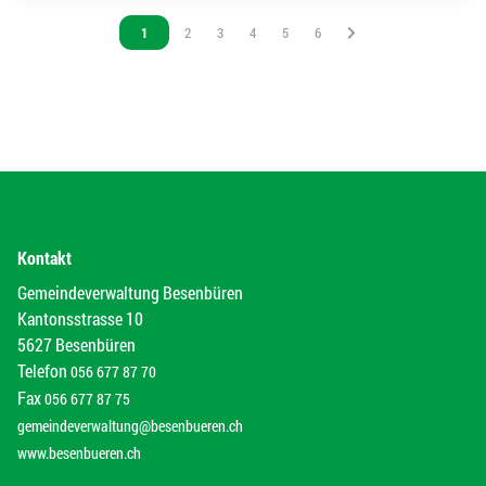
Vous êtes sur la page
1
Vous êtes sur la page
2
Vous êtes sur la page
3
Vous êtes sur la page
4
Vous êtes sur la page
5
Vous êtes sur la page
6
Kontakt
Gemeindeverwaltung Besenbüren
Kantonsstrasse 10
5627 Besenbüren
Telefon
056 677 87 70
Fax
056 677 87 75
gemeindeverwaltung@besenbueren.ch
www.besenbueren.ch