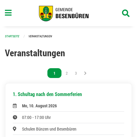
Navigation überspringen
STARTSEITE
VERANSTALTUNGEN
Veranstaltungen
Vous êtes sur la page
1
Vous êtes sur la page
2
Vous êtes sur la page
3
1. Schultag nach den Sommerferien
Mo, 10. August 2026
07:00 - 17:00 Uhr
Schulen Bünzen und Besenbüren