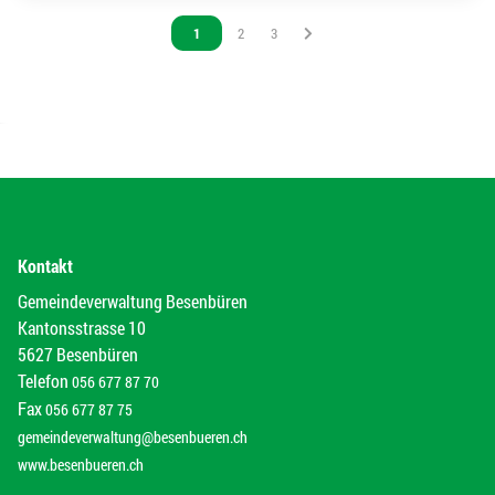
Vous êtes sur la page
1
Vous êtes sur la page
2
Vous êtes sur la page
3
Kontakt
Gemeindeverwaltung Besenbüren
Kantonsstrasse 10
5627 Besenbüren
Telefon
056 677 87 70
Fax
056 677 87 75
gemeindeverwaltung@besenbueren.ch
www.besenbueren.ch