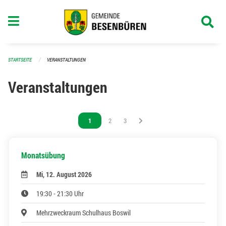
Navigation überspringen
STARTSEITE
VERANSTALTUNGEN
Veranstaltungen
Vous êtes sur la page
1
Vous êtes sur la page
2
Vous êtes sur la page
3
Monatsübung
Mi, 12. August 2026
19:30 - 21:30 Uhr
Mehrzweckraum Schulhaus Boswil