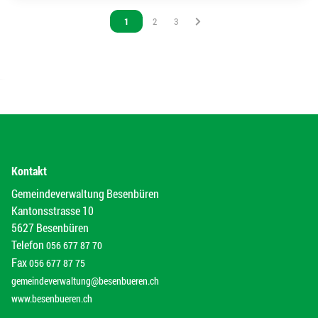
Vous êtes sur la page
1
Vous êtes sur la page
2
Vous êtes sur la page
3
Kontakt
Gemeindeverwaltung Besenbüren
Kantonsstrasse 10
5627 Besenbüren
Telefon
056 677 87 70
Fax
056 677 87 75
gemeindeverwaltung@besenbueren.ch
www.besenbueren.ch