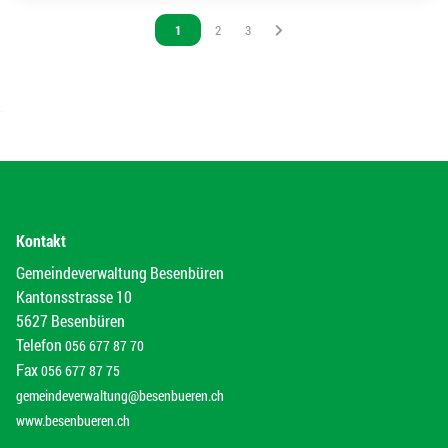
Vous êtes sur la page
1
Vous êtes sur la page
2
Vous êtes sur la page
3
Kontakt
Gemeindeverwaltung Besenbüren
Kantonsstrasse 10
5627 Besenbüren
Telefon
056 677 87 70
Fax
056 677 87 75
gemeindeverwaltung@besenbueren.ch
www.besenbueren.ch