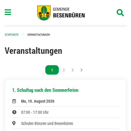
Navigation überspringen
STARTSEITE
VERANSTALTUNGEN
Veranstaltungen
Vous êtes sur la page
1
Vous êtes sur la page
2
Vous êtes sur la page
3
1. Schultag nach den Sommerferien
Mo, 10. August 2026
07:00 - 17:00 Uhr
Schulen Bünzen und Besenbüren