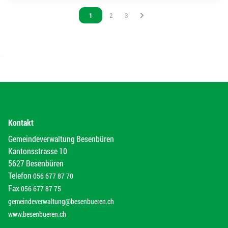
Vous êtes sur la page
1
Vous êtes sur la page
2
Vous êtes sur la page
3
Kontakt
Gemeindeverwaltung Besenbüren
Kantonsstrasse 10
5627 Besenbüren
Telefon
056 677 87 70
Fax
056 677 87 75
gemeindeverwaltung@besenbueren.ch
www.besenbueren.ch