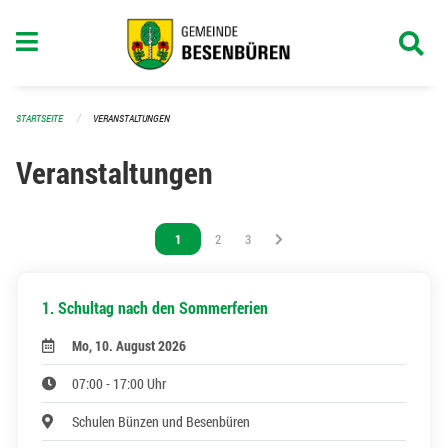
Navigation überspringen
STARTSEITE
VERANSTALTUNGEN
Veranstaltungen
Vous êtes sur la page
1
Vous êtes sur la page
2
Vous êtes sur la page
3
1. Schultag nach den Sommerferien
Mo, 10. August 2026
07:00 - 17:00 Uhr
Schulen Bünzen und Besenbüren