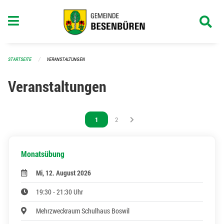
Navigation überspringen
STARTSEITE
VERANSTALTUNGEN
Veranstaltungen
Vous êtes sur la page
1
Vous êtes sur la page
2
Monatsübung
Mi, 12. August 2026
19:30 - 21:30 Uhr
Mehrzweckraum Schulhaus Boswil