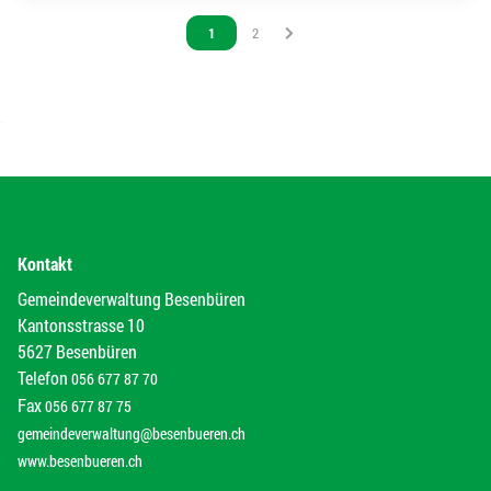
Vous êtes sur la page
1
Vous êtes sur la page
2
Kontakt
Gemeindeverwaltung Besenbüren
Kantonsstrasse 10
5627 Besenbüren
Telefon
056 677 87 70
Fax
056 677 87 75
gemeindeverwaltung@besenbueren.ch
www.besenbueren.ch