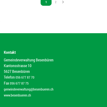
Vous êtes sur la page
1
Vous êtes sur la page
2
Kontakt
Gemeindeverwaltung Besenbüren
Kantonsstrasse 10
5627 Besenbüren
Telefon
056 677 87 70
Fax
056 677 87 75
gemeindeverwaltung@besenbueren.ch
www.besenbueren.ch