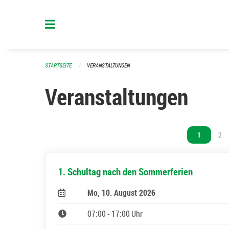
Navigation überspringen
STARTSEITE
VERANSTALTUNGEN
Veranstaltungen
Vous êtes s
1
Vou
2
1. Schultag nach den Sommerferien
Mo, 10. August 2026
07:00 - 17:00 Uhr