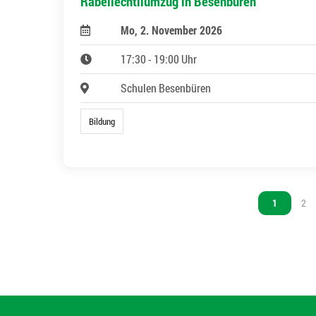
Räbeliechtliumzug in Besenbüren
Mo, 2. November 2026
17:30 - 19:00 Uhr
Schulen Besenbüren
Bildung
Vous êtes s
1
Vou
2