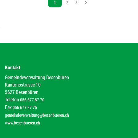
Vous êtes sur la page
1
Vous êtes sur la page
2
Vous êtes sur la page
3
Kontakt
Gemeindeverwaltung Besenbüren
Kantonsstrasse 10
5627 Besenbüren
Telefon
056 677 87 70
Fax
056 677 87 75
gemeindeverwaltung@besenbueren.ch
www.besenbueren.ch