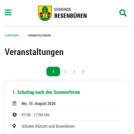
Navigation überspringen
STARTSEITE
VERANSTALTUNGEN
Veranstaltungen
Vous êtes sur la page
1
Vous êtes sur la page
2
Vous êtes sur la page
3
1. Schultag nach den Sommerferien
Mo, 10. August 2026
07:00 - 17:00 Uhr
Schulen Bünzen und Besenbüren