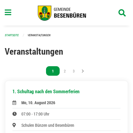
Navigation überspringen
STARTSEITE
VERANSTALTUNGEN
Veranstaltungen
Vous êtes sur la page
1
Vous êtes sur la page
2
Vous êtes sur la page
3
1. Schultag nach den Sommerferien
Mo, 10. August 2026
07:00 - 17:00 Uhr
Schulen Bünzen und Besenbüren