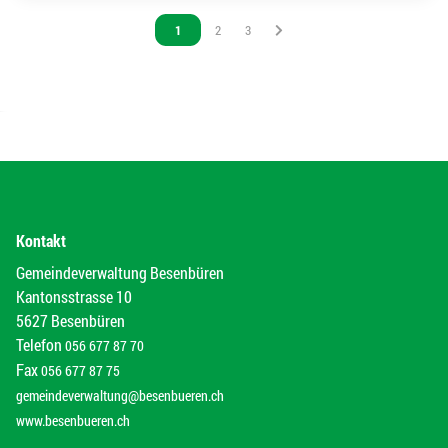
Vous êtes sur la page
1
Vous êtes sur la page
2
Vous êtes sur la page
3
Kontakt
Gemeindeverwaltung Besenbüren
Kantonsstrasse 10
5627 Besenbüren
Telefon
056 677 87 70
Fax
056 677 87 75
gemeindeverwaltung@besenbueren.ch
www.besenbueren.ch