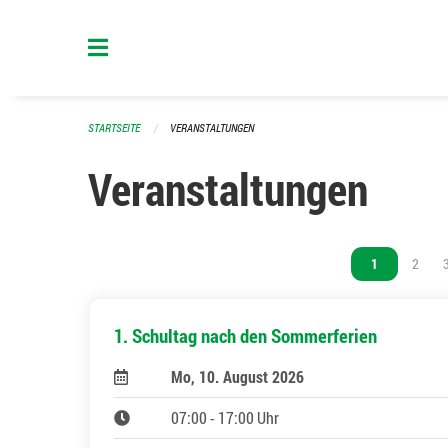
Navigation überspringen
STARTSEITE
VERANSTALTUNGEN
Veranstaltungen
Vous êtes sur 
1
Vous ê
2
1. Schultag nach den Sommerferien
Mo, 10. August 2026
07:00 - 17:00 Uhr