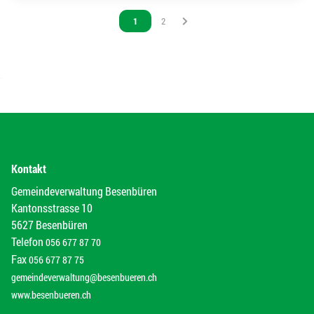
Vous êtes sur la page
1
Vous êtes sur la page
2
Kontakt
Gemeindeverwaltung Besenbüren
Kantonsstrasse 10
5627 Besenbüren
Telefon
056 677 87 70
Fax
056 677 87 75
gemeindeverwaltung@besenbueren.ch
www.besenbueren.ch