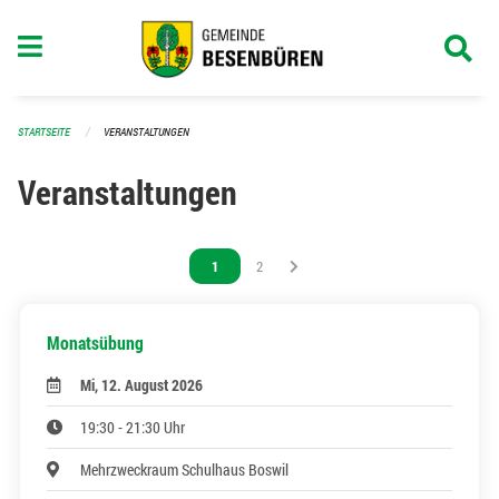
Navigation überspringen
STARTSEITE
VERANSTALTUNGEN
Veranstaltungen
Vous êtes sur la page
1
Vous êtes sur la page
2
Monatsübung
Mi, 12. August 2026
19:30 - 21:30 Uhr
Mehrzweckraum Schulhaus Boswil