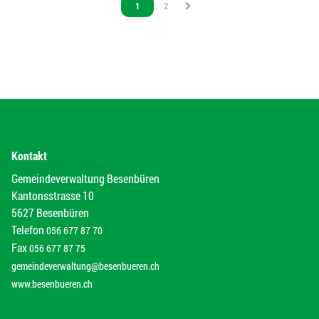
Vous êtes sur la page
1
Vous êtes sur la page
2
Kontakt
Gemeindeverwaltung Besenbüren
Kantonsstrasse 10
5627 Besenbüren
Telefon
056 677 87 70
Fax
056 677 87 75
gemeindeverwaltung@besenbueren.ch
www.besenbueren.ch