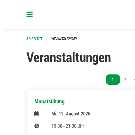
Navigation überspringen
STARTSEITE
VERANSTALTUNGEN
Veranstaltungen
Vous êtes sur 
1
Vous ê
2
Monatsübung
Mi, 12. August 2026
19:30 - 21:30 Uhr