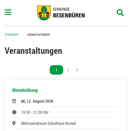
Navigation überspringen
STARTSEITE
VERANSTALTUNGEN
Veranstaltungen
Vous êtes sur la page
1
Vous êtes sur la page
2
Monatsübung
Mi, 12. August 2026
19:30 - 21:30 Uhr
Mehrzweckraum Schulhaus Boswil