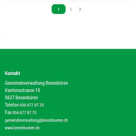
Vous êtes sur la page
1
Vous êtes sur la page
2
Kontakt
Gemeindeverwaltung Besenbüren
Kantonsstrasse 10
5627 Besenbüren
Telefon
056 677 87 70
Fax
056 677 87 75
gemeindeverwaltung@besenbueren.ch
www.besenbueren.ch