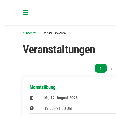
Navigation überspringen
STARTSEITE
VERANSTALTUNGEN
Veranstaltungen
Vous êtes s
1
Vou
2
Monatsübung
Mi, 12. August 2026
19:30 - 21:30 Uhr