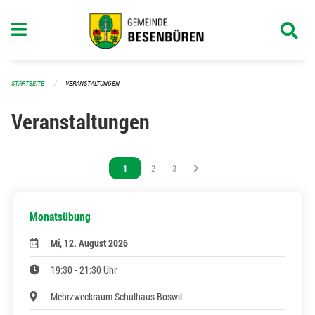
Navigation überspringen
STARTSEITE
VERANSTALTUNGEN
Veranstaltungen
Vous êtes sur la page
1
Vous êtes sur la page
2
Vous êtes sur la page
3
Monatsübung
Mi, 12. August 2026
19:30 - 21:30 Uhr
Mehrzweckraum Schulhaus Boswil