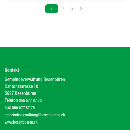
Vous êtes sur la page
1
Vous êtes sur la page
2
Vous êtes sur la page
3
Kontakt
Gemeindeverwaltung Besenbüren
Kantonsstrasse 10
5627 Besenbüren
Telefon
056 677 87 70
Fax
056 677 87 75
gemeindeverwaltung@besenbueren.ch
www.besenbueren.ch