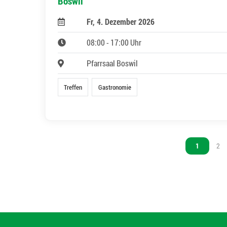
Boswil
Fr, 4. Dezember 2026
08:00 - 17:00 Uhr
Pfarrsaal Boswil
Treffen
Gastronomie
Vous êtes s
1
Vou
2