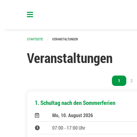
Navigation überspringen
STARTSEITE
VERANSTALTUNGEN
Veranstaltungen
Vous êtes s
1
Vou
2
1. Schultag nach den Sommerferien
Mo, 10. August 2026
07:00 - 17:00 Uhr