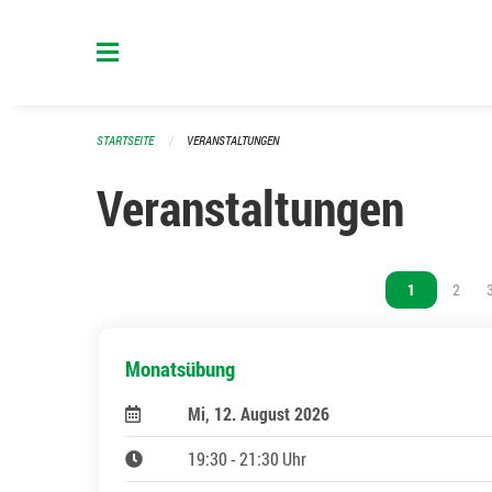
Navigation überspringen
STARTSEITE
VERANSTALTUNGEN
Veranstaltungen
Vous êtes sur 
1
Vous ê
2
Monatsübung
Mi, 12. August 2026
19:30 - 21:30 Uhr