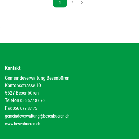
Vous êtes sur la page
1
Vous êtes sur la page
2
Kontakt
Gemeindeverwaltung Besenbüren
Kantonsstrasse 10
5627 Besenbüren
Telefon
056 677 87 70
Fax
056 677 87 75
gemeindeverwaltung@besenbueren.ch
www.besenbueren.ch