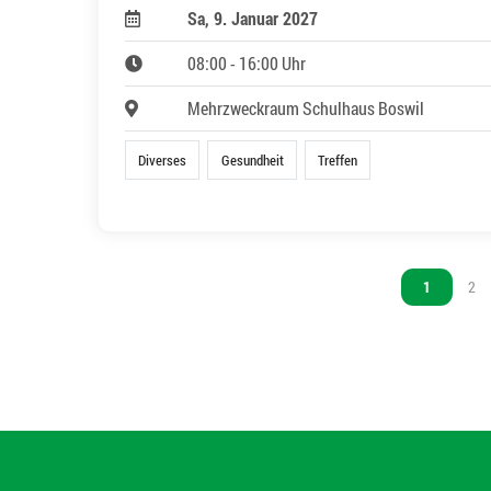
Sa, 9. Januar 2027
08:00 - 16:00 Uhr
Mehrzweckraum Schulhaus Boswil
Diverses
Gesundheit
Treffen
Vous êtes s
1
Vou
2