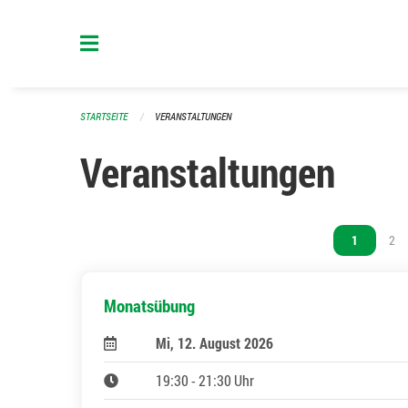
Navigation überspringen
STARTSEITE
VERANSTALTUNGEN
Veranstaltungen
Vous êtes s
1
Vou
2
Monatsübung
Mi, 12. August 2026
19:30 - 21:30 Uhr