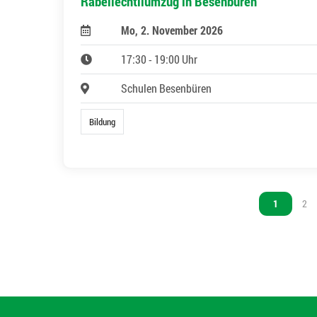
Räbeliechtliumzug in Besenbüren
Mo, 2. November 2026
17:30 - 19:00 Uhr
Schulen Besenbüren
Bildung
Vous êtes s
1
Vou
2