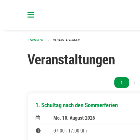
Navigation überspringen
STARTSEITE
VERANSTALTUNGEN
Veranstaltungen
Vous êtes s
1
Vou
2
1. Schultag nach den Sommerferien
Mo, 10. August 2026
07:00 - 17:00 Uhr