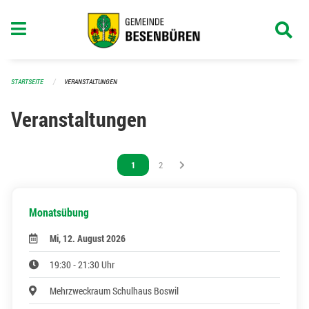
Navigation überspringen
STARTSEITE
VERANSTALTUNGEN
Veranstaltungen
Vous êtes sur la page
1
Vous êtes sur la page
2
Monatsübung
Mi, 12. August 2026
19:30 - 21:30 Uhr
Mehrzweckraum Schulhaus Boswil