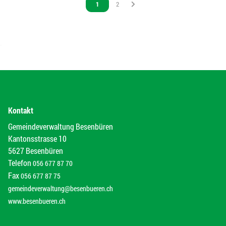
Vous êtes sur la page
1
Vous êtes sur la page
2
Kontakt
Gemeindeverwaltung Besenbüren
Kantonsstrasse 10
5627 Besenbüren
Telefon
056 677 87 70
Fax
056 677 87 75
gemeindeverwaltung@besenbueren.ch
www.besenbueren.ch