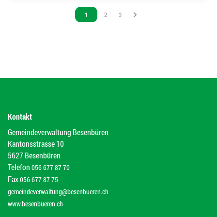
Vous êtes sur la page
1
Vous êtes sur la page
2
Vous êtes sur la page
3
Kontakt
Gemeindeverwaltung Besenbüren
Kantonsstrasse 10
5627 Besenbüren
Telefon
056 677 87 70
Fax
056 677 87 75
gemeindeverwaltung@besenbueren.ch
www.besenbueren.ch