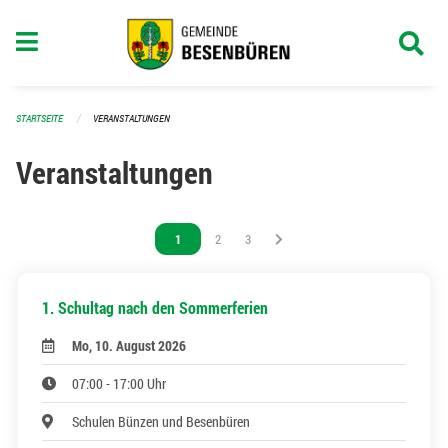
Navigation überspringen
STARTSEITE
VERANSTALTUNGEN
Veranstaltungen
Vous êtes sur la page
1
Vous êtes sur la page
2
Vous êtes sur la page
3
1. Schultag nach den Sommerferien
Mo, 10. August 2026
07:00 - 17:00 Uhr
Schulen Bünzen und Besenbüren