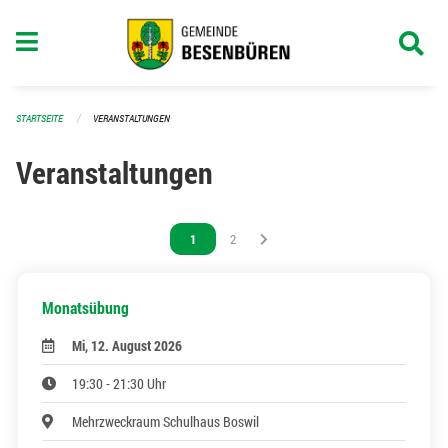
Navigation überspringen
STARTSEITE
VERANSTALTUNGEN
Veranstaltungen
Vous êtes sur la page
1
Vous êtes sur la page
2
Monatsübung
Mi, 12. August 2026
19:30 - 21:30 Uhr
Mehrzweckraum Schulhaus Boswil