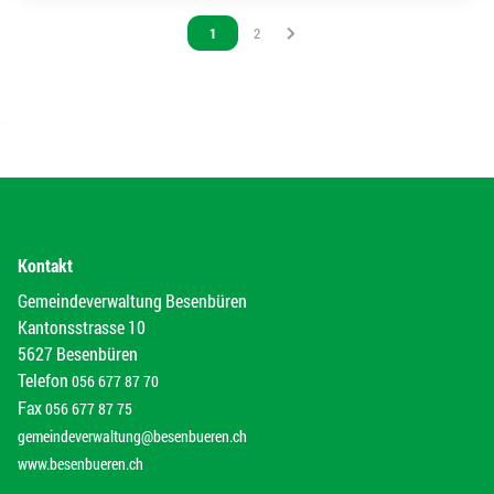
Vous êtes sur la page
1
Vous êtes sur la page
2
Kontakt
Gemeindeverwaltung Besenbüren
Kantonsstrasse 10
5627 Besenbüren
Telefon
056 677 87 70
Fax
056 677 87 75
gemeindeverwaltung@besenbueren.ch
www.besenbueren.ch