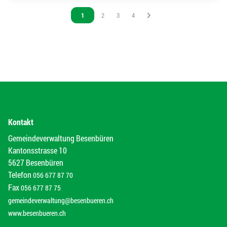
Vous êtes sur la page
1
Vous êtes sur la page
2
Vous êtes sur la page
3
Vous êtes sur la page
4
Kontakt
Gemeindeverwaltung Besenbüren
Kantonsstrasse 10
5627 Besenbüren
Telefon
056 677 87 70
Fax
056 677 87 75
gemeindeverwaltung@besenbueren.ch
www.besenbueren.ch