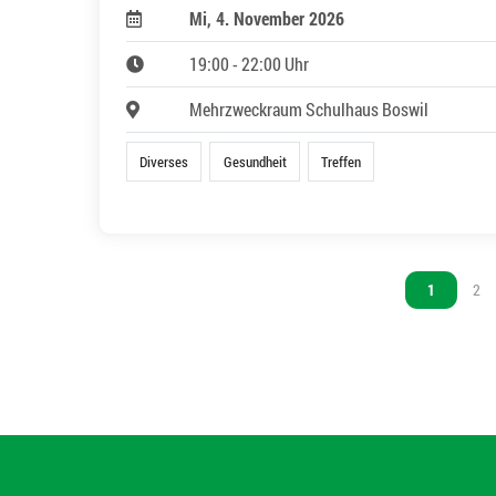
Mi, 4. November 2026
19:00 - 22:00 Uhr
Mehrzweckraum Schulhaus Boswil
Diverses
Gesundheit
Treffen
Vous êtes s
1
Vou
2