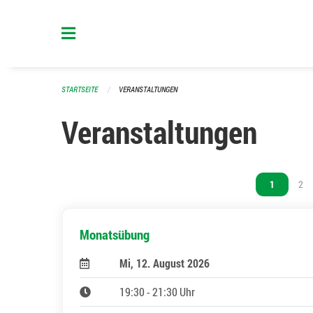
Navigation überspringen
STARTSEITE
VERANSTALTUNGEN
Veranstaltungen
Vous êtes s
1
Vou
2
Monatsübung
Mi, 12. August 2026
19:30 - 21:30 Uhr