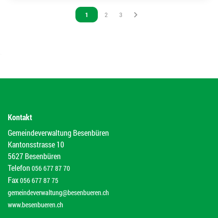
Vous êtes sur la page
1
Vous êtes sur la page
2
Vous êtes sur la page
3
Kontakt
Gemeindeverwaltung Besenbüren
Kantonsstrasse 10
5627 Besenbüren
Telefon
056 677 87 70
Fax
056 677 87 75
gemeindeverwaltung@besenbueren.ch
www.besenbueren.ch