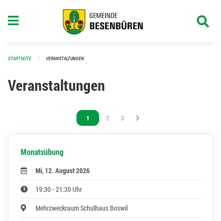
Navigation überspringen
STARTSEITE
VERANSTALTUNGEN
Veranstaltungen
Vous êtes sur la page
1
Vous êtes sur la page
2
Vous êtes sur la page
3
Monatsübung
Mi, 12. August 2026
19:30 - 21:30 Uhr
Mehrzweckraum Schulhaus Boswil