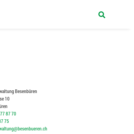
waltung Besenbüren
se 10
üren
77 87 70
87 75
waltung@besenbueren.ch