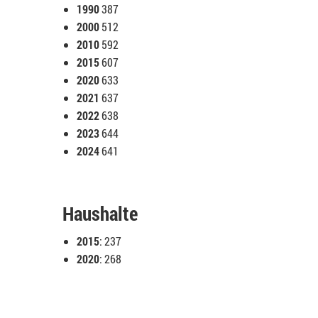
1990
387
2000
512
2010
592
2015
607
2020
633
2021
637
2022
638
2023
644
2024
641
Haushalte
2015
: 237
2020
: 268